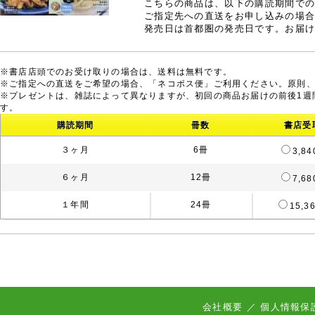
こちらの商品は、以下の購読期間で
ご指定先への直送をお申し込みの場
発売日は首都圏の発売日です。お届け
※書店店頭でのお受け取りの場合は、送料は無料です。
※ご指定への直送をご希望の場合、「ネコポス便」ご利用ください。原則
※プレゼントは、雑誌によって異なりますが、初回の商品お届けの前後1週
す。
購読期間
冊数
書店受
３ヶ月
6冊
3,8
６ヶ月
12冊
7,6
１年間
24冊
15,3
会社概要
／
個人情報保