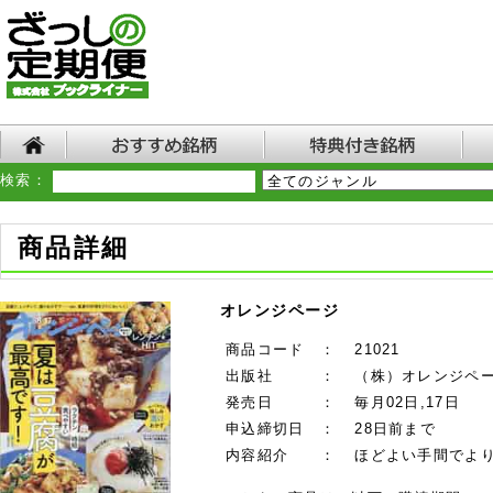
検索：
商品詳細
オレンジページ
商品コード
：
21021
出版社
：
（株）オレンジペ
発売日
：
毎月02日,17日
申込締切日
：
28日前まで
内容紹介
：
ほどよい手間でより