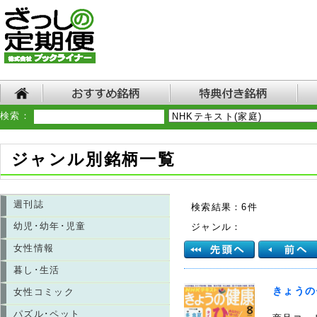
検索：
ジャンル別銘柄一覧
週刊誌
検索結果：6件
幼児･幼年･児童
ジャンル：
女性情報
暮し･生活
きょうの
女性コミック
パズル･ペット