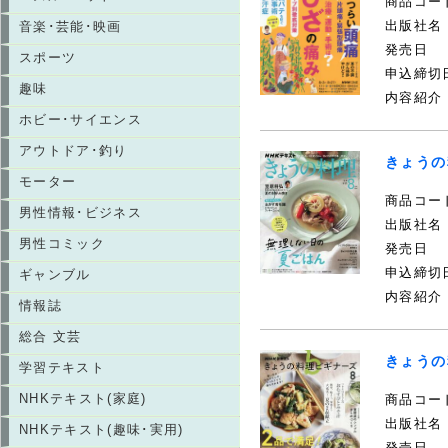
商品コー
出版社名
音楽･芸能･映画
発売日
スポーツ
申込締切
趣味
内容紹介
ホビー･サイエンス
アウトドア･釣り
きょうの
モーター
商品コー
男性情報･ビジネス
出版社名
男性コミック
発売日
申込締切
ギャンブル
内容紹介
情報誌
総合 文芸
きょうの
学習テキスト
NHKテキスト(家庭)
商品コー
出版社名
NHKテキスト(趣味･実用)
発売日