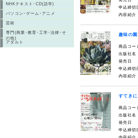
NHKテキスト･CD(語学)
申込締切
パソコン･ゲーム･アニメ
内容紹介
芸術
専門(商業･教育･工学･法律･そ
趣味の園
の他)
アダルト
商品コー
出版社名
発売日
申込締切
内容紹介
すてきに
商品コー
出版社名
発売日
申込締切
内容紹介